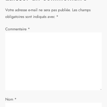
a
Votre adresse e-mail ne sera pas publiée.
Les champs
t
obligatoires sont indiqués avec
*
i
Commentaire
*
o
n
d
e
l
’
Nom
*