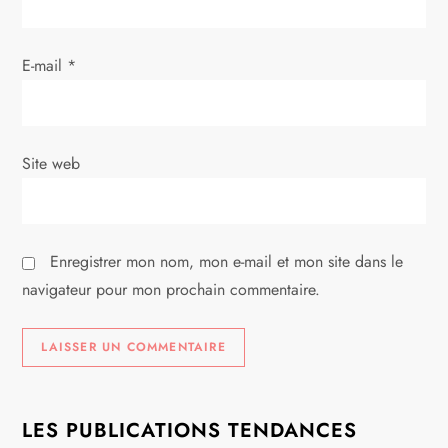
a
r
E-mail
*
t
i
Site web
c
l
Enregistrer mon nom, mon e-mail et mon site dans le
e
navigateur pour mon prochain commentaire.
LES PUBLICATIONS TENDANCES