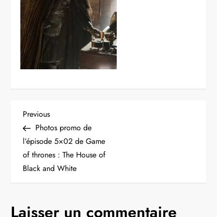
N
Previous
Previous
Post
Photos promo de
a
l’épisode 5×02 de Game
of thrones : The House of
v
Black and White
i
g
Laisser un commentaire