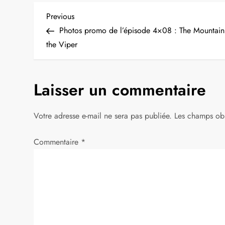
N
Previous
Previous
Post
Photos promo de l’épisode 4×08 : The Mountain
a
the Viper
v
Laisser un commentaire
i
g
Votre adresse e-mail ne sera pas publiée.
Les champs obl
a
Commentaire
*
t
i
o