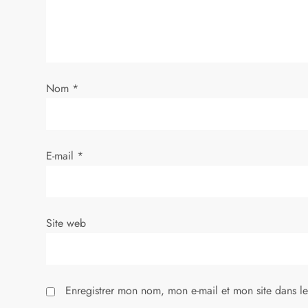
n
d
e
Nom
*
l
’
E-mail
*
a
r
Site web
t
i
Enregistrer mon nom, mon e-mail et mon site dans l
c