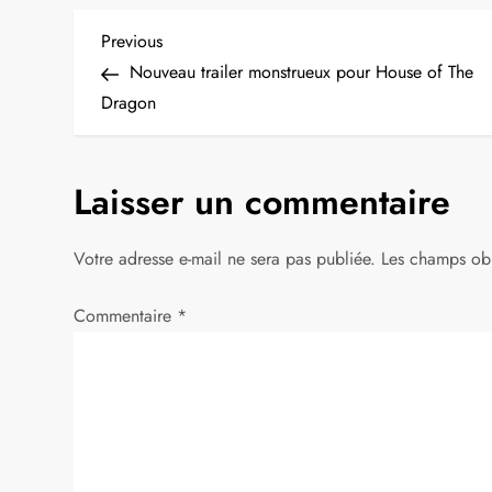
N
Previous
Previous
Post
Nouveau trailer monstrueux pour House of The
a
Dragon
v
Laisser un commentaire
i
g
Votre adresse e-mail ne sera pas publiée.
Les champs obl
a
Commentaire
*
t
i
o