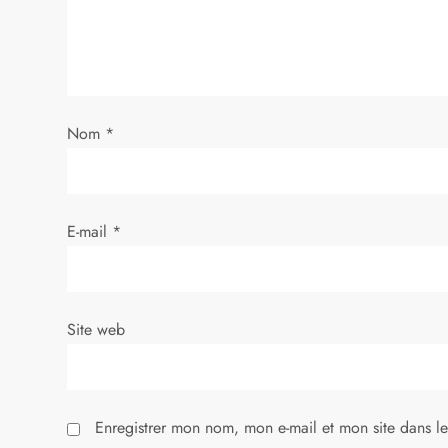
n
d
e
Nom
*
l
’
E-mail
*
a
r
Site web
t
i
Enregistrer mon nom, mon e-mail et mon site dans l
c