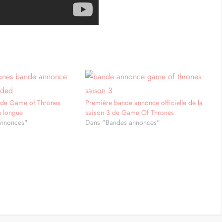
 de Game of Thrones
Première bande annonce officielle de la
n longue
saison 3 de Game Of Thrones
annonces"
Dans "Bandes annonces"