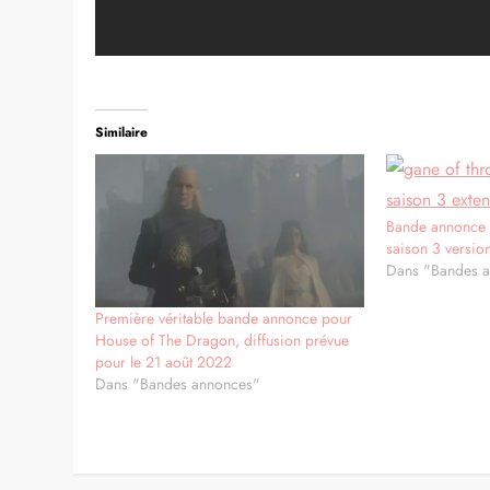
Similaire
Bande annonce
saison 3 versio
Dans "Bandes 
Première véritable bande annonce pour
House of The Dragon, diffusion prévue
pour le 21 août 2022
Dans "Bandes annonces"