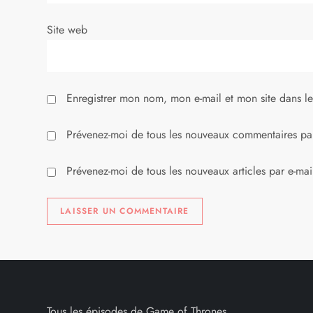
r
Site web
t
i
Enregistrer mon nom, mon e-mail et mon site dans l
c
l
Prévenez-moi de tous les nouveaux commentaires par
e
Prévenez-moi de tous les nouveaux articles par e-mai
Tous les épisodes de Game of Thrones