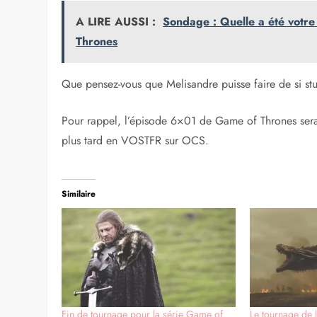
A LIRE AUSSI :
Sondage : Quelle a été votr
Thrones
Que pensez-vous que Melisandre puisse faire de si st
Pour rappel, l’épisode 6×01 de Game of Thrones ser
plus tard en VOSTFR sur OCS.
Similaire
Fin de tournage pour la série Game of
Le tournage de 