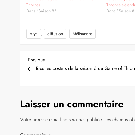
Thrones !
Thrones s’étendr
Dans "Saison 8"
Dans "Saison 8
,
,
Arya
diffusion
Mélisandre
N
Previous
Previous
Post
Tous les posters de la saison 6 de Game of Thro
a
v
Laisser un commentaire
i
g
Votre adresse e-mail ne sera pas publiée.
Les champs obl
a