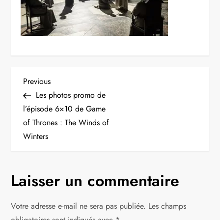
N
Previous
Previous
Post
Les photos promo de
a
l’épisode 6×10 de Game
of Thrones : The Winds of
v
Winters
i
g
Laisser un commentaire
a
Votre adresse e-mail ne sera pas publiée.
Les champs
obligatoires sont indiqués avec
*