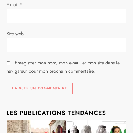
r
E-mail
*
t
i
Site web
c
l
Enregistrer mon nom, mon e-mail et mon site dans le
e
navigateur pour mon prochain commentaire.
LES PUBLICATIONS TENDANCES