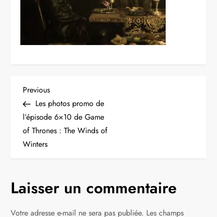
N
Previous
Previous
Post
Les photos promo de
a
l’épisode 6×10 de Game
of Thrones : The Winds of
v
Winters
i
g
Laisser un commentaire
a
Votre adresse e-mail ne sera pas publiée.
Les champs