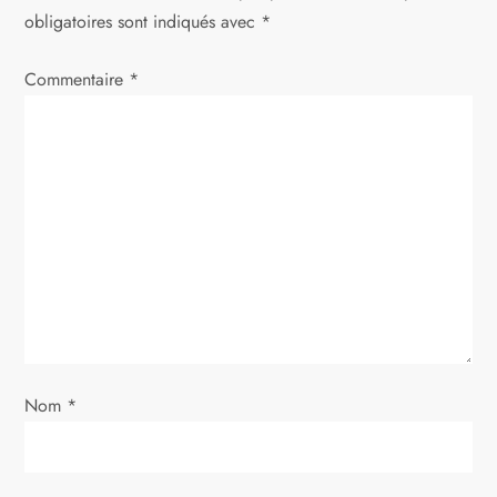
t
obligatoires sont indiqués avec
*
i
Commentaire
*
o
n
d
e
l
’
Nom
*
a