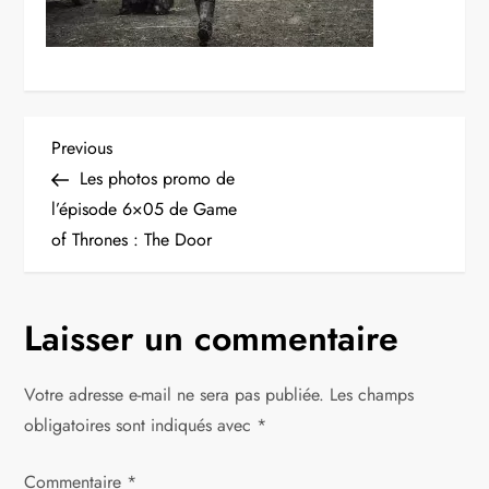
N
Previous
Previous
Post
Les photos promo de
a
l’épisode 6×05 de Game
of Thrones : The Door
v
i
Laisser un commentaire
g
Votre adresse e-mail ne sera pas publiée.
Les champs
a
obligatoires sont indiqués avec
*
t
Commentaire
*