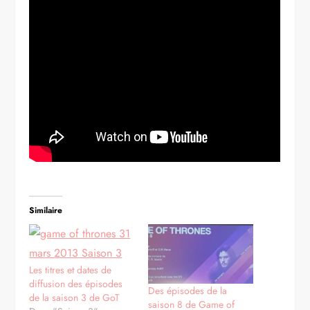
Similaire
Les titres et dates de
diffusion des épisodes
Des épisodes de la
de la saison 3 de GoT
saison 8 de Game of