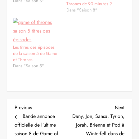
Dans "Saison 3"
Thrones de 90 minutes ?
Dans "Saison 8"
Les titres des épisodes
de la saison 5 de Game
of Thrones
Dans "Saison 5"
N
Previous
Next
Previous
Next
Post
Post
Bande annonce
Dany, Jon, Sansa, Tyrion,
a
officielle de l’ultime
Jorah, Brienne et Pod à
saison 8 de Game of
Winterfell dans de