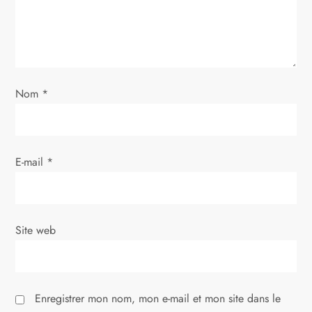
l
’
a
Nom
*
r
t
E-mail
*
i
c
Site web
l
e
Enregistrer mon nom, mon e-mail et mon site dans le