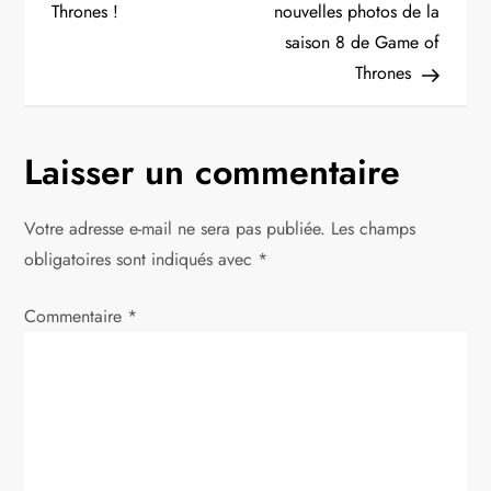
v
Thrones !
nouvelles photos de la
i
saison 8 de Game of
Thrones
g
a
Laisser un commentaire
t
Votre adresse e-mail ne sera pas publiée.
Les champs
i
obligatoires sont indiqués avec
*
o
Commentaire
*
n
d
e