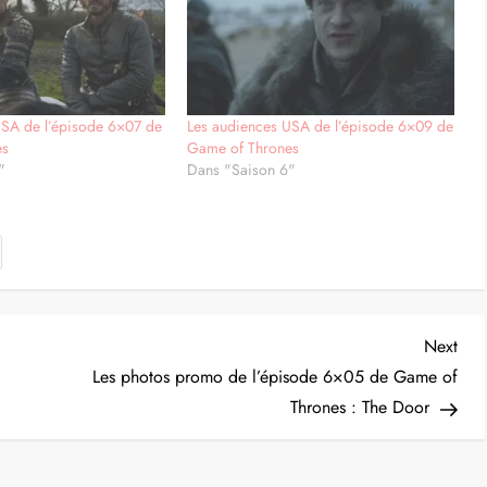
USA de l’épisode 6×07 de
Les audiences USA de l’épisode 6×09 de
es
Game of Thrones
"
Dans "Saison 6"
Nex
Next
Post
Les photos promo de l’épisode 6×05 de Game of
Thrones : The Door