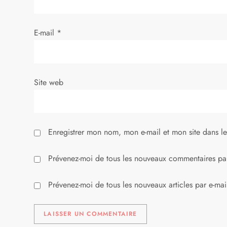
’
E-mail
*
a
r
Site web
t
i
Enregistrer mon nom, mon e-mail et mon site dans l
c
l
Prévenez-moi de tous les nouveaux commentaires par
e
Prévenez-moi de tous les nouveaux articles par e-mai