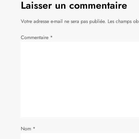
Laisser un commentaire
i
g
Votre adresse e-mail ne sera pas publiée.
Les champs obl
a
Commentaire
*
t
i
o
n
d
e
Nom
*
l