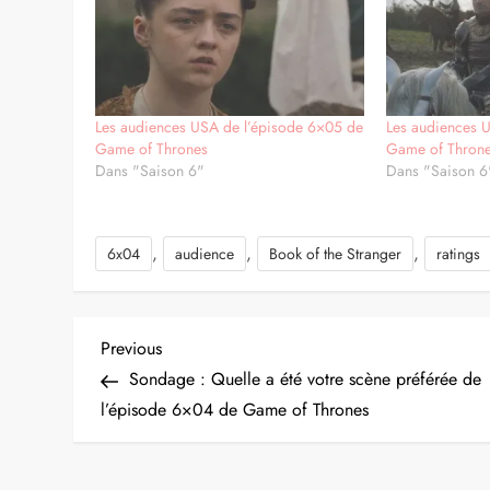
Les audiences USA de l’épisode 6×05 de
Les audiences 
Game of Thrones
Game of Thron
Dans "Saison 6"
Dans "Saison 6
,
,
,
6x04
audience
Book of the Stranger
ratings
N
Previous
Previous
Post
Sondage : Quelle a été votre scène préférée de
a
l’épisode 6×04 de Game of Thrones
v