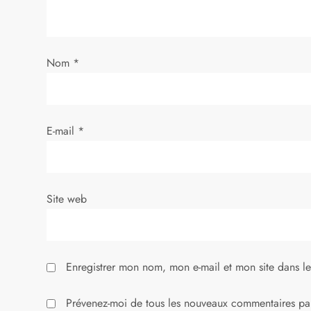
d
e
Nom
*
l
’
E-mail
*
a
r
Site web
t
i
Enregistrer mon nom, mon e-mail et mon site dans l
c
Prévenez-moi de tous les nouveaux commentaires par