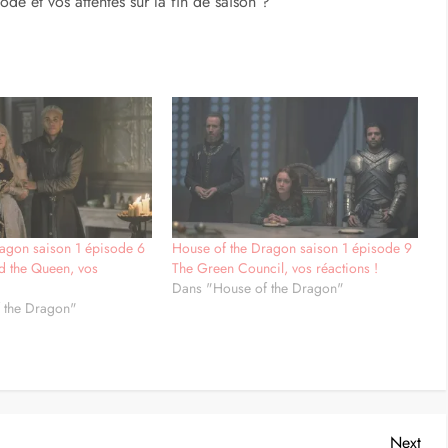
de et vos attentes sur la fin de saison ?
ragon saison 1 épisode 6
House of the Dragon saison 1 épisode 9
d the Queen, vos
The Green Council, vos réactions !
Dans "House of the Dragon"
 the Dragon"
Nex
Next