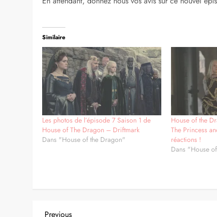
En attendant, donnez nous vos avis sur ce nouvel épiso
Similaire
Les photos de l’épisode 7 Saison 1 de
House of the D
House of The Dragon – Driftmark
The Princess an
Dans "House of the Dragon"
réactions !
Dans "House of
Previous
Previous