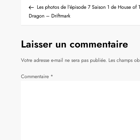
N
Post
Les photos de l’épisode 7 Saison 1 de House of 
a
Dragon – Driftmark
v
Laisser un commentaire
i
g
Votre adresse e-mail ne sera pas publiée.
Les champs obl
a
Commentaire
*
t
i
o
n