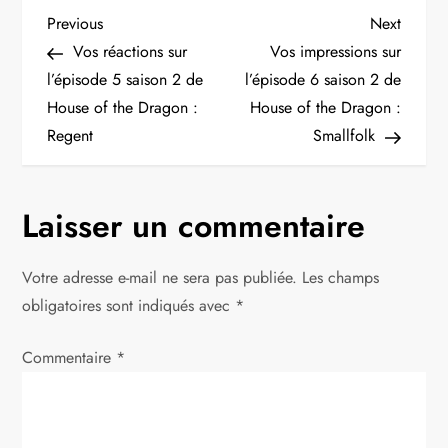
N
Previous
Next
Previous
Next
Post
Post
Vos réactions sur
Vos impressions sur
a
l’épisode 5 saison 2 de
l’épisode 6 saison 2 de
House of the Dragon :
House of the Dragon :
v
Regent
Smallfolk
i
g
Laisser un commentaire
a
Votre adresse e-mail ne sera pas publiée.
Les champs
t
obligatoires sont indiqués avec
*
i
Commentaire
*
o