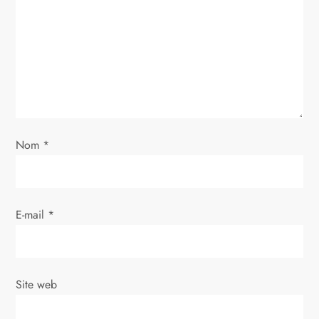
n
d
e
l
’
Nom
*
a
r
E-mail
*
t
i
Site web
c