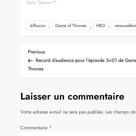
Dans "Saison 7"
,
,
,
diffusion
Game of Thrones
HBO
renouvellem
N
Previous
Previous
Post
Record d’audience pour l’épisode 3×01 de Gam
a
Thrones
v
Laisser un commentaire
i
g
Votre adresse e-mail ne sera pas publiée.
Les champs obl
a
Commentaire
*