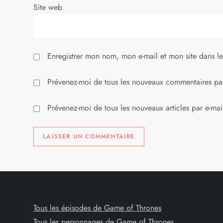
Site web
t
i
Enregistrer mon nom, mon e-mail et mon site dans l
c
l
Prévenez-moi de tous les nouveaux commentaires par
e
Prévenez-moi de tous les nouveaux articles par e-mai
Tous les épisodes de Game of Thrones
Tous les personnages de Game of Thrones