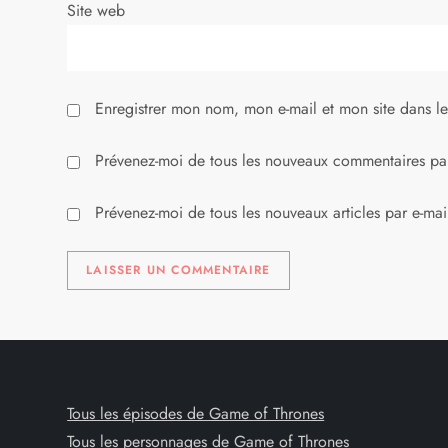
Site web
t
i
Enregistrer mon nom, mon e-mail et mon site dans l
c
l
Prévenez-moi de tous les nouveaux commentaires par
e
Prévenez-moi de tous les nouveaux articles par e-mai
Tous les épisodes de Game of Thrones
Tous les personnages de Game of Thrones