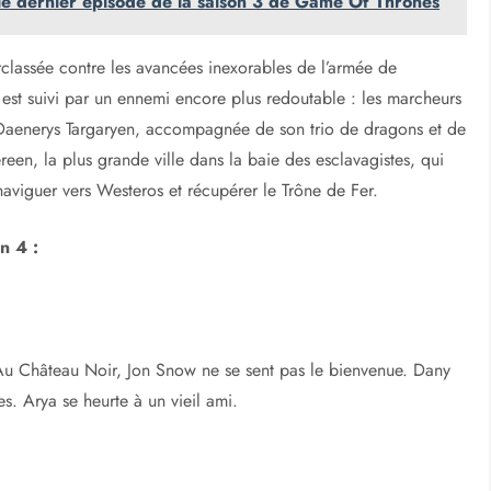
le dernier épisode de la saison 3 de Game Of Thrones
classée contre les avancées inexorables de l’armée de
st suivi par un ennemi encore plus redoutable : les marcheurs
, Daenerys Targaryen, accompagnée de son trio de dragons et de
reen, la plus grande ville dans la baie des esclavagistes, qui
naviguer vers Westeros et récupérer le Trône de Fer.
n 4 :
 Au Château Noir, Jon Snow ne se sent pas le bienvenue. Dany
es. Arya se heurte à un vieil ami.