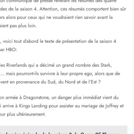
un communiqué de presse révélant les résumés des quatre
des de la saison 4. Attention, ces résumés comportent bien sûr
ers alors pour ceux qui ne voudraient rien savoir avant la
laient pas plus loin.
, voici tout d’abord le texte de présentation de la saison 4
par HBO:
es Riverlands qui a décimé un grand nombre des Stark,
t … mais pourront-ils survivre à leur propre ego, alors que de
ivent en provenance du Sud, du Nord et de l’Est ?
 son armée à Dragonstone, un danger plus immédiat vient du
arrive à Kings Landing pour assister au mariage de Joffrey et
our plus ultérieurement.