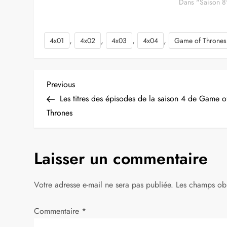
Dans "Saison 8
,
,
,
,
4x01
4x02
4x03
4x04
Game of Thrones
N
Previous
Previous
Post
Les titres des épisodes de la saison 4 de Game o
a
Thrones
v
Laisser un commentaire
i
g
Votre adresse e-mail ne sera pas publiée.
Les champs obl
a
Commentaire
*