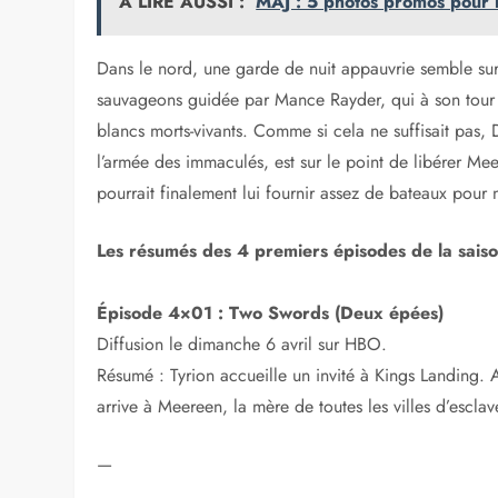
A LIRE AUSSI :
MAJ : 5 photos promos pour 
Dans le nord, une garde de nuit appauvrie semble sur
sauvageons guidée par Mance Rayder, qui à son tour e
blancs morts-vivants. Comme si cela ne suffisait pas
l’armée des immaculés, est sur le point de libérer Mee
pourrait finalement lui fournir assez de bateaux pour 
Les résumés des 4 premiers épisodes de la saiso
Épisode 4×01 : Two Swords (Deux épées)
Diffusion le dimanche 6 avril sur HBO.
Résumé : Tyrion accueille un invité à Kings Landing.
arrive à Meereen, la mère de toutes les villes d’esclav
—