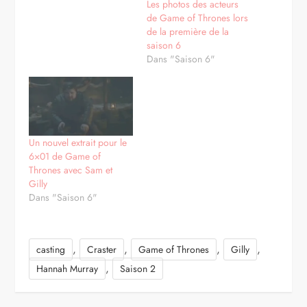
Les photos des acteurs
de Game of Thrones lors
de la première de la
saison 6
Dans "Saison 6"
Un nouvel extrait pour le
6×01 de Game of
Thrones avec Sam et
Gilly
Dans "Saison 6"
,
,
,
,
casting
Craster
Game of Thrones
Gilly
,
Hannah Murray
Saison 2