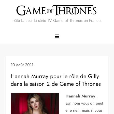
Skip
to
content
Site fan sur la série TV Game of Thrones en France
10 août 2011
Hannah Murray pour le rôle de Gilly
dans la saison 2 de Game of Thrones
Hannah Murray
,
son nom vous dit peut
être rien, mais si vous