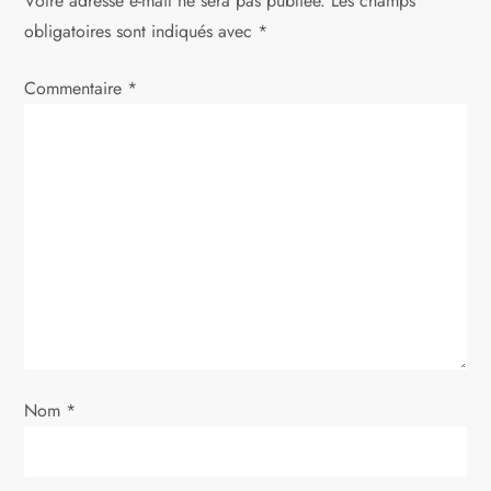
Votre adresse e-mail ne sera pas publiée.
Les champs
l
obligatoires sont indiqués avec
*
e
Commentaire
*
Nom
*