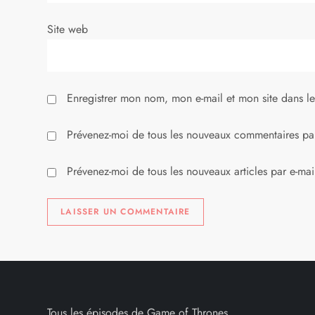
r
Site web
t
i
Enregistrer mon nom, mon e-mail et mon site dans l
c
l
Prévenez-moi de tous les nouveaux commentaires par
e
Prévenez-moi de tous les nouveaux articles par e-mai
Tous les épisodes de Game of Thrones