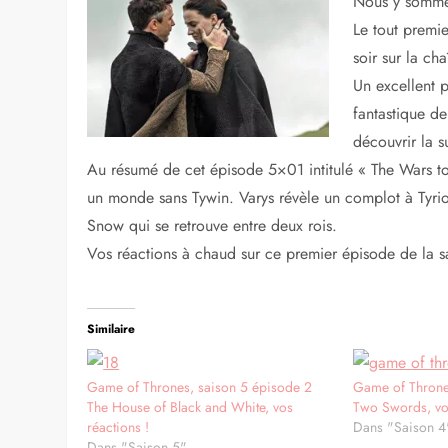
Nous y somme
Le tout premi
soir sur la c
Un excellent 
fantastique de
découvrir la su
Au résumé de cet épisode 5×01 intitulé « The Wars to
un monde sans Tywin. Varys révèle un complot à Tyri
Snow qui se retrouve entre deux rois.
Vos réactions à chaud sur ce premier épisode de la s
Similaire
Game of Thrones, saison 5 épisode 2
Game of Throne
The House of Black and White, vos
Two Swords, vos
réactions !
Dans "Saison 4
Dans "Saison 5"