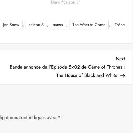
Dans "Saison 3"
,
,
,
,
Jon Snow
saison 5
sansa
The Wars to Come
Trône
Nex
Next
Post
Bande annonce de l’Episode 5×02 de Game of Thrones :
The House of Black and White
igatoires sont indiqués avec
*