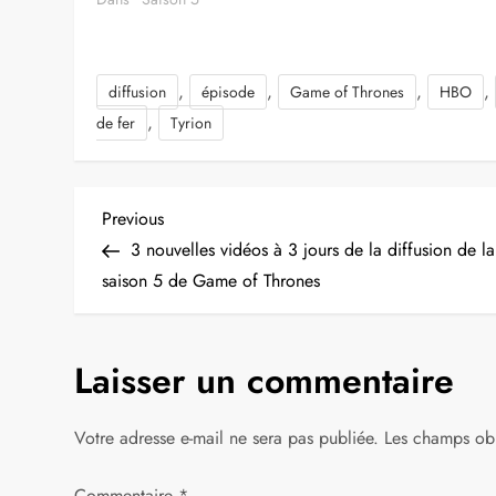
,
,
,
,
diffusion
épisode
Game of Thrones
HBO
,
de fer
Tyrion
N
Previous
Previous
Post
3 nouvelles vidéos à 3 jours de la diffusion de la
a
saison 5 de Game of Thrones
v
Laisser un commentaire
i
g
Votre adresse e-mail ne sera pas publiée.
Les champs obl
a
Commentaire
*