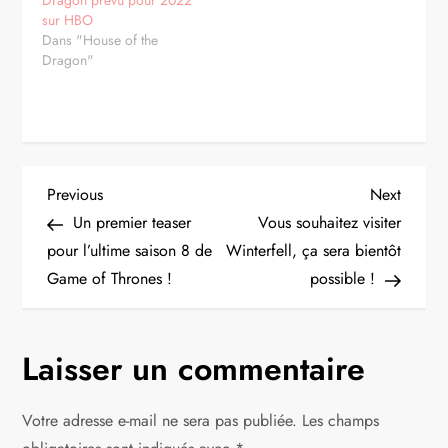
Dragon prévu pour 2022
sur HBO
Dans "House of the
Dragon"
N
Previous
Next
Previous
Next
Post
Post
Un premier teaser
Vous souhaitez visiter
a
pour l’ultime saison 8 de
Winterfell, ça sera bientôt
Game of Thrones !
possible !
v
i
Laisser un commentaire
g
Votre adresse e-mail ne sera pas publiée.
Les champs
a