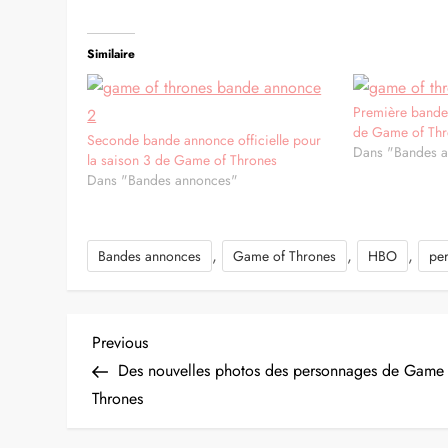
Similaire
Première bande
de Game of Th
Seconde bande annonce officielle pour
Dans "Bandes 
la saison 3 de Game of Thrones
Dans "Bandes annonces"
,
,
,
Bandes annonces
Game of Thrones
HBO
pe
N
Previous
Previous
Post
Des nouvelles photos des personnages de Game
a
Thrones
v