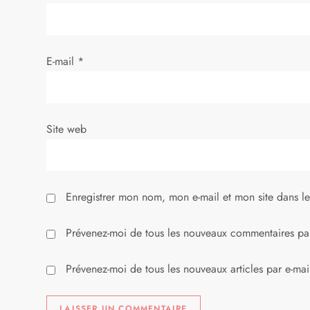
l
’
E-mail
*
a
r
Site web
t
i
Enregistrer mon nom, mon e-mail et mon site dans l
c
l
Prévenez-moi de tous les nouveaux commentaires par
e
Prévenez-moi de tous les nouveaux articles par e-mai