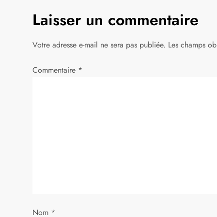
Laisser un commentaire
i
g
Votre adresse e-mail ne sera pas publiée.
Les champs obl
a
Commentaire
*
t
i
o
n
d
e
Nom
*