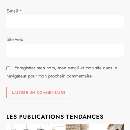
a
E-mail
*
r
t
i
Site web
c
l
Enregistrer mon nom, mon e-mail et mon site dans le
navigateur pour mon prochain commentaire.
e
LES PUBLICATIONS TENDANCES