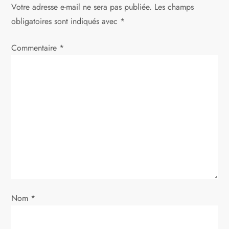
Votre adresse e-mail ne sera pas publiée.
Les champs
a
obligatoires sont indiqués avec
*
t
Commentaire
*
i
o
n
d
e
l
Nom
*
’