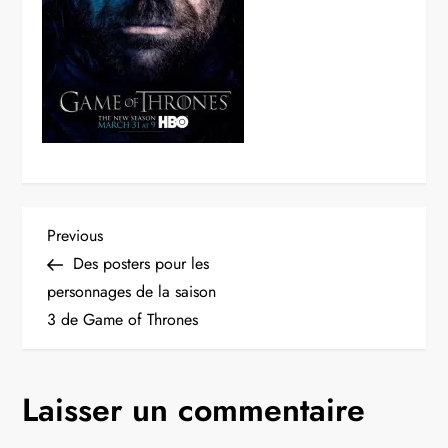
N
Previous
Previous
Post
Des posters pour les
a
personnages de la saison
3 de Game of Thrones
v
i
Laisser un commentaire
g