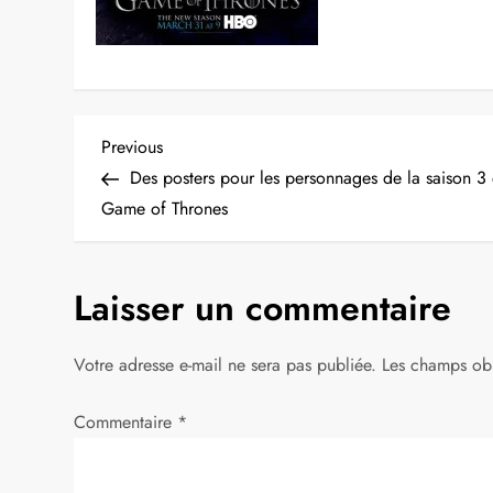
N
Previous
Previous
Post
Des posters pour les personnages de la saison 3
a
Game of Thrones
v
Laisser un commentaire
i
g
Votre adresse e-mail ne sera pas publiée.
Les champs obl
a
Commentaire
*
t