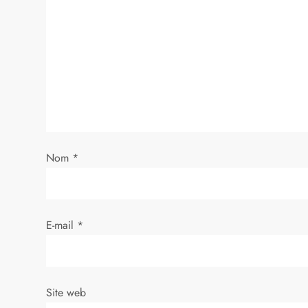
i
o
n
d
e
Nom
*
l
’
E-mail
*
a
r
Site web
t