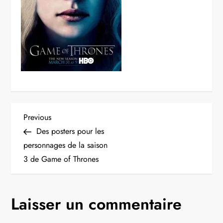
N
Previous
Previous
Post
Des posters pour les
a
personnages de la saison
3 de Game of Thrones
v
i
Laisser un commentaire
g