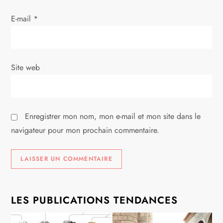
a
E-mail
*
r
t
i
Site web
c
l
Enregistrer mon nom, mon e-mail et mon site dans le
navigateur pour mon prochain commentaire.
e
LES PUBLICATIONS TENDANCES