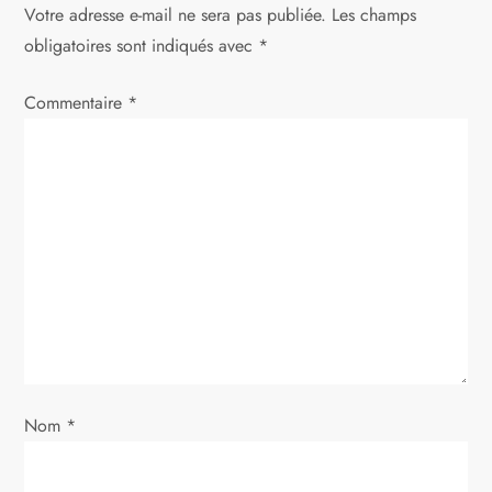
Votre adresse e-mail ne sera pas publiée.
Les champs
a
obligatoires sont indiqués avec
*
t
Commentaire
*
i
o
n
d
e
l
Nom
*
’