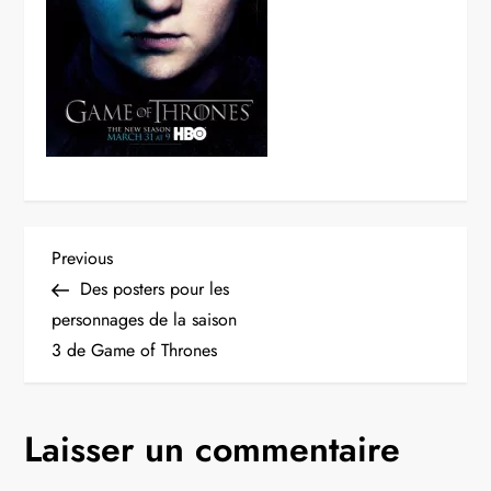
N
Previous
Previous
Post
Des posters pour les
a
personnages de la saison
3 de Game of Thrones
v
i
Laisser un commentaire
g