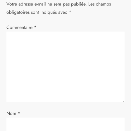
Votre adresse e-mail ne sera pas publiée.
Les champs
a
obligatoires sont indiqués avec
*
t
Commentaire
*
i
o
n
d
e
l
Nom
*
’