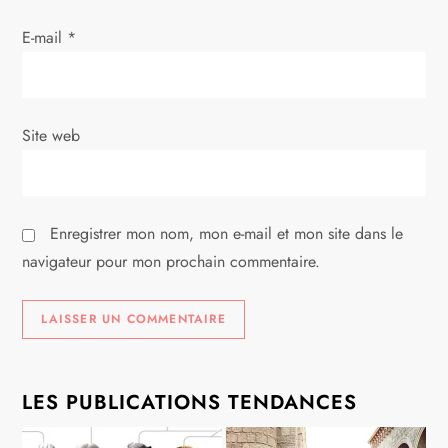
a
E-mail
*
r
t
i
Site web
c
l
Enregistrer mon nom, mon e-mail et mon site dans le
navigateur pour mon prochain commentaire.
e
LES PUBLICATIONS TENDANCES