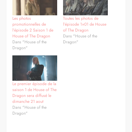
Les photos
Toutes les photos de
promotionnelles de
l’épisode 1×01 de House
l’épisode 2 Saison 1 de
of The Dragon
House of The Dragon
Dans "House of the
Dans "House of the
Dragon"
Dragon"
Le premier épisode de la
saison 1 de House of The
Dragon sera diffusé le
dimanche 21 aout
Dans "House of the
Dragon"