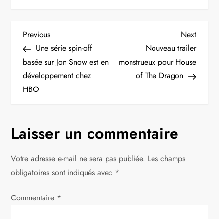
N
Previous
Next
Previous
Next
Post
Post
Une série spin-off
Nouveau trailer
a
basée sur Jon Snow est en
monstrueux pour House
développement chez
of The Dragon
v
HBO
i
g
Laisser un commentaire
a
Votre adresse e-mail ne sera pas publiée.
Les champs
t
obligatoires sont indiqués avec
*
i
Commentaire
*