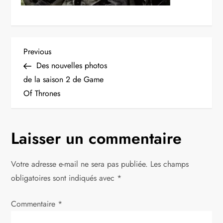
N
Previous
Previous
Post
Des nouvelles photos
a
de la saison 2 de Game
Of Thrones
v
i
Laisser un commentaire
g
Votre adresse e-mail ne sera pas publiée.
Les champs
a
obligatoires sont indiqués avec
*
t
Commentaire
*
i