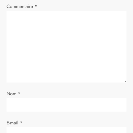
i
Commentaire
*
o
n
d
e
l
’
Nom
*
a
r
E-mail
*