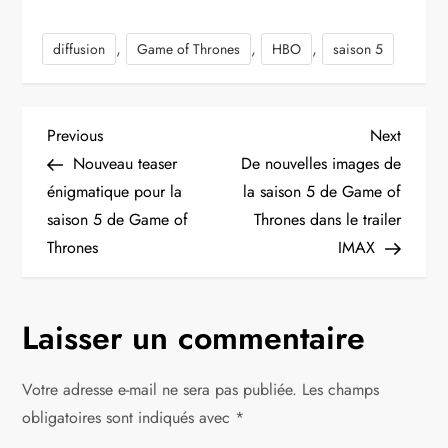
,
,
,
diffusion
Game of Thrones
HBO
saison 5
N
Previous
Next
Previous
Next
Post
Post
Nouveau teaser
De nouvelles images de
a
énigmatique pour la
la saison 5 de Game of
saison 5 de Game of
Thrones dans le trailer
v
Thrones
IMAX
i
g
Laisser un commentaire
a
Votre adresse e-mail ne sera pas publiée.
Les champs
t
obligatoires sont indiqués avec
*