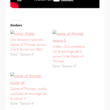
Similaire
Une émission spéciale
Game of Thrones saison
Vidéo : Documentaire
5 le 8 février sur HBO
sur le tournage de la
Dans "Saison 5"
saison 5 de Game of
Thrones
Dans "Saison 5"
Game of Thrones : trailer
coulisses du tournage de
la saison 4
Dans "Saison 4"