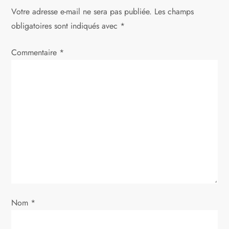
a
Votre adresse e-mail ne sera pas publiée.
Les champs
t
obligatoires sont indiqués avec
*
i
Commentaire
*
o
n
d
e
l
’
Nom
*
a