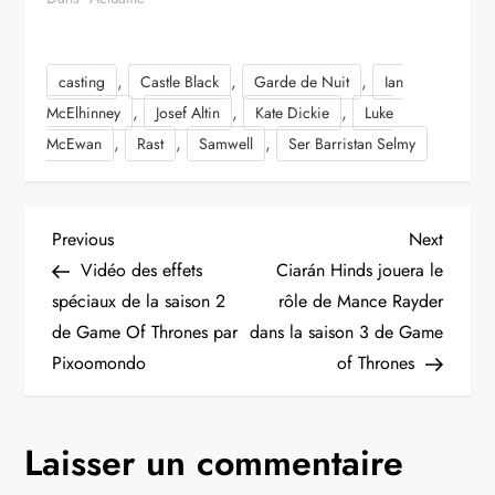
,
,
,
casting
Castle Black
Garde de Nuit
Ian
,
,
,
McElhinney
Josef Altin
Kate Dickie
Luke
,
,
,
McEwan
Rast
Samwell
Ser Barristan Selmy
N
Previous
Next
Previous
Next
Post
Post
Vidéo des effets
Ciarán Hinds jouera le
a
spéciaux de la saison 2
rôle de Mance Rayder
de Game Of Thrones par
dans la saison 3 de Game
v
Pixoomondo
of Thrones
i
g
Laisser un commentaire