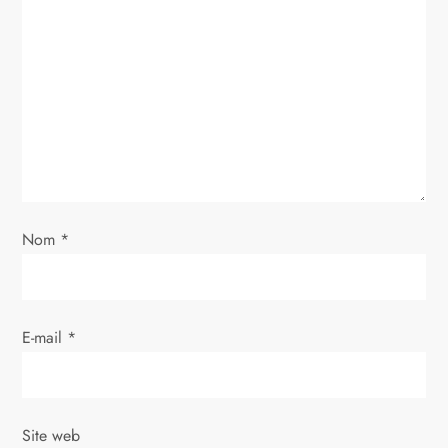
n
d
e
l
’
Nom
*
a
r
E-mail
*
t
i
Site web