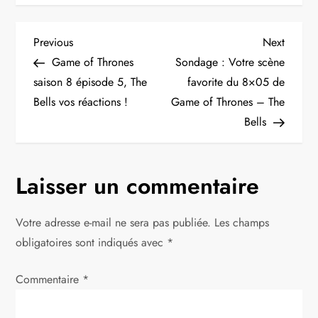
N
Previous
Next
Previous
Next
Post
Post
Game of Thrones
Sondage : Votre scène
a
saison 8 épisode 5, The
favorite du 8×05 de
Bells vos réactions !
Game of Thrones – The
v
Bells
i
g
Laisser un commentaire
a
Votre adresse e-mail ne sera pas publiée.
Les champs
t
obligatoires sont indiqués avec
*
i
Commentaire
*
o