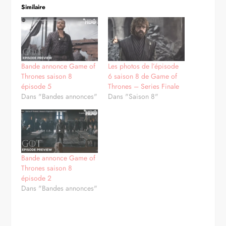
Similaire
Bande annonce Game of
Les photos de l’épisode
Thrones saison 8
6 saison 8 de Game of
épisode 5
Thrones – Series Finale
Dans "Bandes annonces"
Dans "Saison 8"
Bande annonce Game of
Thrones saison 8
épisode 2
Dans "Bandes annonces"