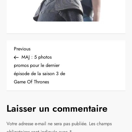
N
Previous
Previous
Post
MAJ : 5 photos
a
promos pour le dernier
épisode de la saison 3 de
v
Game Of Thrones
i
g
Laisser un commentaire
a
Votre adresse e-mail ne sera pas publiée.
Les champs
obligatoires sont indiqués avec
*