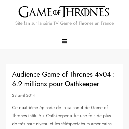
Skip
to
content
Site fan sur la série TV Game of Thrones en France
Audience Game of Thrones 4×04 :
6.9 millions pour Oathkeeper
28 avril 2014
Ce quatrième épisode de la saison 4 de Game of
Thrones intitulé « Oathkeeper » fut une fois de plus
de très haut niveau et les téléspectateurs américains