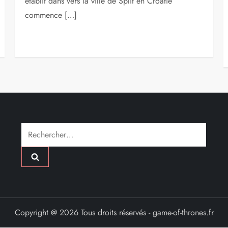
établit dans vers la ville de Split en Croatie
commence […]
Rechercher :
Copyright @ 2026 Tous droits réservés - game-of-thrones.fr