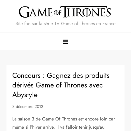
Skip
to
content
Site fan sur la série TV Game of Thrones en France
Concours : Gagnez des produits
dérivés Game of Thrones avec
Abystyle
3 décembre 2012
La saison 3 de Game Of Thrones est encore loin car
même si l’hiver arrive, il va falloir tenir jusqu’au