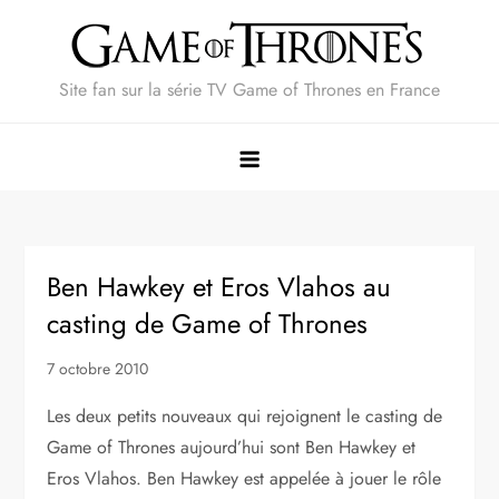
Skip
to
content
Site fan sur la série TV Game of Thrones en France
Ben Hawkey et Eros Vlahos au
casting de Game of Thrones
7 octobre 2010
Les deux petits nouveaux qui rejoignent le casting de
Game of Thrones aujourd’hui sont Ben Hawkey et
Eros Vlahos. Ben Hawkey est appelée à jouer le rôle