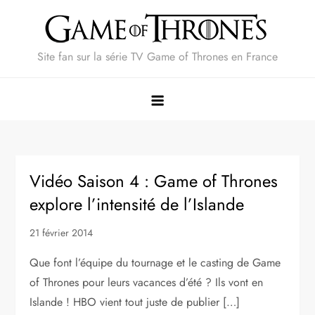
Skip
to
content
Site fan sur la série TV Game of Thrones en France
Vidéo Saison 4 : Game of Thrones
explore l’intensité de l’Islande
21 février 2014
Que font l’équipe du tournage et le casting de Game
of Thrones pour leurs vacances d’été ? Ils vont en
Islande ! HBO vient tout juste de publier […]