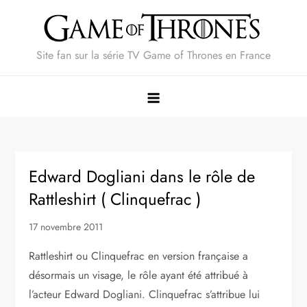
Skip
to
content
Site fan sur la série TV Game of Thrones en France
Edward Dogliani dans le rôle de
Rattleshirt ( Clinquefrac )
17 novembre 2011
Rattleshirt ou Clinquefrac en version française a
désormais un visage, le rôle ayant été attribué à
l’acteur Edward Dogliani. Clinquefrac s’attribue lui