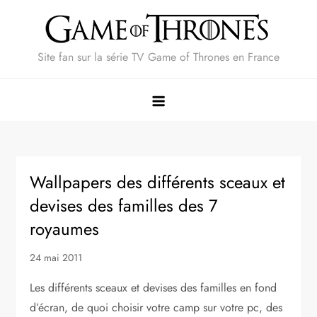
Skip
to
content
Site fan sur la série TV Game of Thrones en France
Wallpapers des différents sceaux et
devises des familles des 7
royaumes
24 mai 2011
Les différents sceaux et devises des familles en fond
d’écran, de quoi choisir votre camp sur votre pc, des