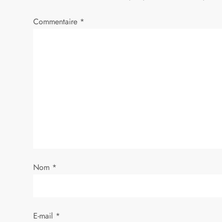
a
Commentaire
*
t
i
o
n
d
e
Nom
*
l
’
E-mail
*