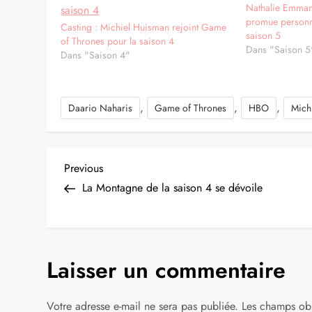
Nathalie Emmanu
promue personn
Casting : Michiel Huisman rejoint Game
saison 5
of Thrones pour la saison 4
Dans "Saison 5
Dans "Saison 4"
,
,
,
Daario Naharis
Game of Thrones
HBO
Mich
N
Previous
Previous
Post
La Montagne de la saison 4 se dévoile
a
v
Laisser un commentaire
i
g
Votre adresse e-mail ne sera pas publiée.
Les champs obl