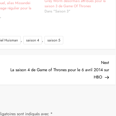
Grey Worm désormais attribués pour la
el, alias Missandei
saison 3 de Game Of Thrones
age régulier pour la
Dans "Saison 3"
"
,
,
iel Huisman
saison 4
saison 5
Nex
Next
Post
La saison 4 de Game of Thrones pour le 6 avril 2014 sur
HBO
igatoires sont indiqués avec
*