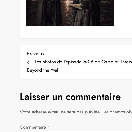
N
Previous
Previous
Post
Les photos de l’épisode 7×06 de Game of Throne
a
Beyond the Wall
v
Laisser un commentaire
i
g
Votre adresse e-mail ne sera pas publiée.
Les champs obl
a
Commentaire
*