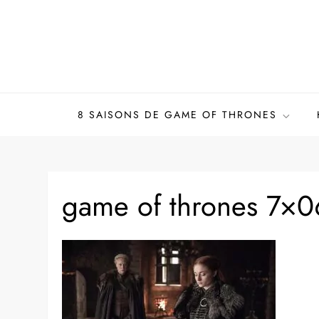
Skip
to
content
8 SAISONS DE GAME OF THRONES
game of thrones 7×0