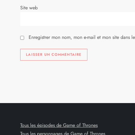
Site web
t
i
Enregistrer mon nom, mon e-mail et mon site dans l
c
l
e
Tous les épisodes de Game of Thrones
Tous les personnages de Game of Thrones