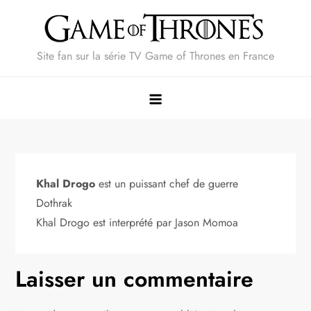
Skip
to
content
Site fan sur la série TV Game of Thrones en France
Khal Drogo
est un puissant chef de guerre
Dothrak
Khal Drogo est interprété par Jason Momoa
Laisser un commentaire