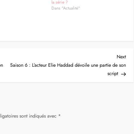
la série ?
Dans "Actualité"
Nex
Next
Post
en
Saison 6 : L’acteur Elie Haddad dévoile une partie de son
script
igatoires sont indiqués avec
*