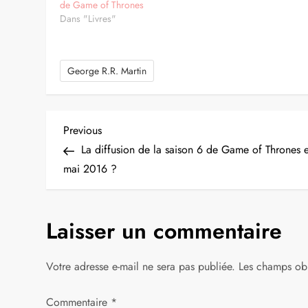
de Game of Thrones
Dans "Livres"
George R.R. Martin
N
Previous
Previous
Post
La diffusion de la saison 6 de Game of Thrones 
a
mai 2016 ?
v
Laisser un commentaire
i
g
Votre adresse e-mail ne sera pas publiée.
Les champs obl
a
Commentaire
*