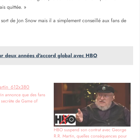
is quittée. »
 sort de Jon Snow mais il a simplement conseillé aux fans de
ur deux années d'accord global avec HBO
in annonce que des fans
in secrète de Game of
HBO suspend son contrat avec George
R.R. Martin, quelles conséquences pour