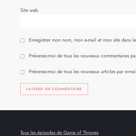
r
Site web
t
i
Enregistrer mon nom, mon e-mail et mon site dans l
c
l
Prévenez-moi de tous les nouveaux commentaires par
e
Prévenez-moi de tous les nouveaux articles par e-mai
Tous les épisodes de Game of Thrones