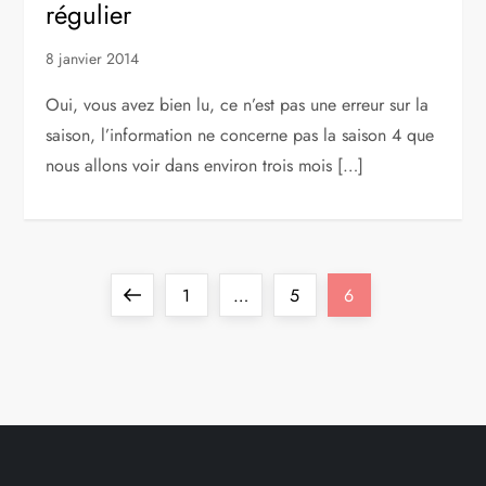
régulier
8 janvier 2014
Oui, vous avez bien lu, ce n’est pas une erreur sur la
saison, l’information ne concerne pas la saison 4 que
nous allons voir dans environ trois mois […]
P
Previous
Page
Page
Page
1
…
5
6
a
page
g
i