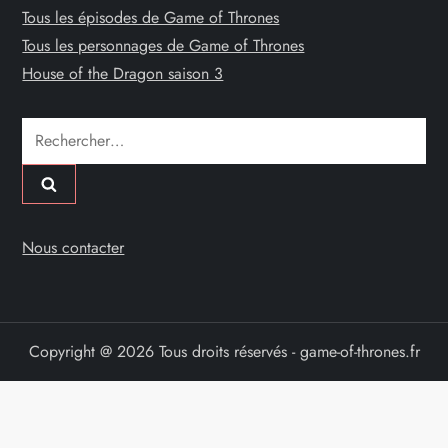
n
Tous les épisodes de Game of Thrones
Tous les personnages de Game of Thrones
a
House of the Dragon saison 3
t
Rechercher :
i
o
n
Nous contacter
d
e
Copyright @ 2026 Tous droits réservés - game-of-thrones.fr
s
p