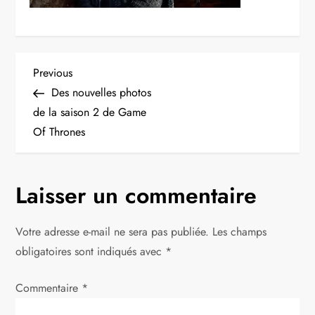
N
Previous
Previous
Post
Des nouvelles photos
a
de la saison 2 de Game
Of Thrones
v
i
Laisser un commentaire
g
Votre adresse e-mail ne sera pas publiée.
Les champs
a
obligatoires sont indiqués avec
*
t
Commentaire
*
i