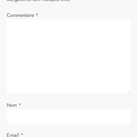
i
Commentaire
*
o
n
d
e
l
’
a
Nom
*
r
E-mail
*