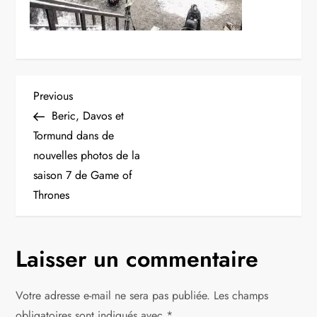
N
Previous
Previous
Post
Beric, Davos et
a
Tormund dans de
nouvelles photos de la
v
saison 7 de Game of
i
Thrones
g
Laisser un commentaire
a
t
Votre adresse e-mail ne sera pas publiée.
Les champs
obligatoires sont indiqués avec
*