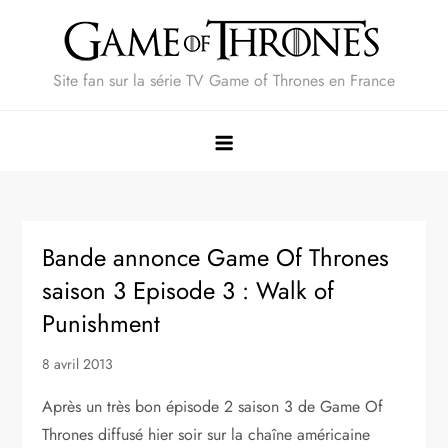
Skip
to
content
Site fan sur la série TV Game of Thrones en France
Bande annonce Game Of Thrones
saison 3 Episode 3 : Walk of
Punishment
8 avril 2013
Après un très bon épisode 2 saison 3 de Game Of
Thrones diffusé hier soir sur la chaîne américaine