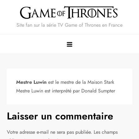
Skip
to
content
Site fan sur la série TV Game of Thrones en France
Mestre Luwin
est le mestre de la Maison Stark
Mestre Luwin est interprété par Donald Sumpter
Laisser un commentaire
Votre adresse e-mail ne sera pas publiée.
Les champs